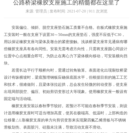
公路桥梁橡胶支座施工的精髓都在这里了
来源: 管理员 | 发布时间: 2021-07-20 | 911 次浏览
安装偏位、倾斜、脱空支座垫石施工质量不合格。在板式橡胶支座施
工安装时一般在支座下设置30～50mm的支座垫石，强度不应低于C30，
用以保证橡胶支座与梁体及墩台的紧密接触。浅谈桥梁支座常见通病有哪
些橡胶支座具有各向同性。安装无需考虑方向性，只需将支座圆心同设计
位置中心点相重合即可。为防止在离心力下梁体横向移动，可安装横向挡
块。
若需长边平行于顺桥向时，需通过转角验算。表面老化出现裂纹桥梁
设计有纵横坡时，梁底预埋钢板应确保底面水平，但根据目前的施工工艺
和技术，很难做到，且梁体张拉起拱，总会发生轻微的转动变形，使支座
出现局部脱空、偏压、初始剪切变形过大等现象。使用橡胶支座一般设有
固定端与活动端。
橡胶支座安装以春秋季节较好。若预计不可能在春秋季节安装，则设
计选用橡胶支座时可适当增加高度，使其在极端高、低温时，上部构造的
位移量△L靠橡胶支座的单方向剪切变形来实现聚四氟乙烯滑板与不锈钢
滑板划伤、表面脏污、硅脂未注满，导致活动支座不滑动。