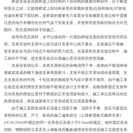
桥梁支座是连接桥梁上部结构和下部结构的重要结构部件，位于桥梁
和垫石之间，它能将桥梁上部结构承受的荷载和变形(位移和角转)可靠地
传递给桥梁下部结构，是桥梁的重要传力装置在安装橡胶支座过程中需要
注意的地方有哪些在任何气温下安装支座，并使剪切变形能控制在允许范
围内，而无需用特殊手段施工。
使用等高支座时，水平位移由同一片梁的两端支座的剪切变形共同实
现。支座安放时支座中心线与设计支座中心线不重合，支座就位不准确，
使支座处在与设计状态不相符的受力状态。在落梁和支座安放过程中，施
工操作不平稳，使支座安放后出现偏心受压或剪切变形现象。
支座安装就位后，未将支座附近的杂物清理干净，或者由于墩顶伸缩
缝破损造成杂物下漏使支座表面脏污，支座不能正常滑动或传递荷载，失
去支座应有的作用。个别支座的规格型号与设计要求不相符。由于施工单
位疏忽造成所摆放支座性能不能满足设计文件要求，如曲线桥固定支座和
活动支座的摆放位置对于桥梁的正常使用影响很大，施工单位若将活动支
座摆放错误，将造成梁体不正常滑动甚至出现落梁事故。
由于施工原因造成垫石混凝土强度不够、顶部不平整、垫石与梁底支
承楔块的位置、尺寸、标高的施工偏差超过《公路桥梁板式橡胶支座》
(JT/J4-2004)中规定的同一支承垫石高差小于0.5mm的规定。临时固定筋未
切除、螺帽或防尘罩丢失上钢板或四氟板漏埋或安装错误施工垃圾把支座