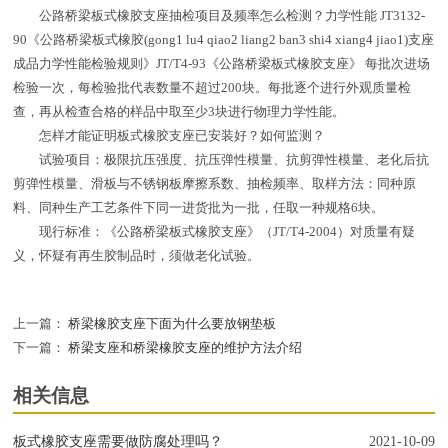
公路桥梁板式橡胶支座抽检项目及频率怎么检测？力学性能 JT3132-
90《公路桥梁板式橡胶(gong1 lu4 qiao2 liang2 ban3 shi4 xiang4 jiao1)支座
成品力学性能检验规则》JT/T4-93《公路桥梁板式橡胶支座》 每批次进场
检验一次，每检验批代表数量不超过200块。每批逐个进行外观质量检
查，再从检查合格的样品中取至少3块进行物理力学性能。
怎样才能证明板式橡胶支座已安装好？如何监测？
试验项目：极限抗压强度、抗压弹性模量、抗剪弹性模量、老化后抗
剪弹性模量、滑板与不锈钢板摩擦系数、抽检频率、取样方法：同种原
料、同种生产工艺条件下同一进货批为一批，任取一种规格6块。
现行标准：《公路桥梁板式橡胶支座》（JT/T4-2004）对质量有疑
义，怀疑有再生胶制品时，须做老化试验。
上一篇：
桥梁橡胶支座下面为什么要放钢垫板
下一篇：
桥梁支座和桥梁橡胶支座的维护方法介绍
相关信息
板式橡胶支座需要做防腐处理吗？
2021-10-09