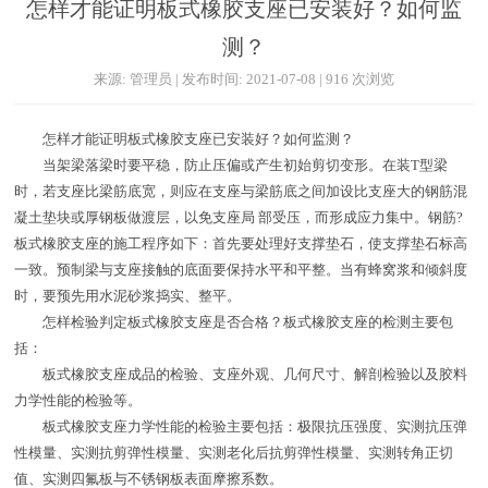
怎样才能证明板式橡胶支座已安装好？如何监
测？
来源: 管理员 | 发布时间: 2021-07-08 | 916 次浏览
怎样才能证明板式橡胶支座已安装好？如何监测？
当架梁落梁时要平稳，防止压偏或产生初始剪切变形。在装T型梁
时，若支座比梁筋底宽，则应在支座与梁筋底之间加设比支座大的钢筋混
凝土垫块或厚钢板做渡层，以免支座局 部受压，而形成应力集中。钢筋?
板式橡胶支座的施工程序如下：首先要处理好支撑垫石，使支撑垫石标高
一致。预制梁与支座接触的底面要保持水平和平整。当有蜂窝浆和倾斜度
时，要预先用水泥砂浆捣实、整平。
怎样检验判定板式橡胶支座是否合格？板式橡胶支座的检测主要包
括：
板式橡胶支座成品的检验、支座外观、几何尺寸、解剖检验以及胶料
力学性能的检验等。
板式橡胶支座力学性能的检验主要包括：极限抗压强度、实测抗压弹
性模量、实测抗剪弹性模量、实测老化后抗剪弹性模量、实测转角正切
值、实测四氟板与不锈钢板表面摩擦系数。