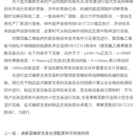
关于盆式橡胶支座的产品性能的实验办法,首先要进行盆式支座的铸钢
的化学成分应逐炉查验，并作好查验记录。机械性能选用随炉试棒查验，
随炉试棒应制造二套，一套由铸件厂测验，提出力学性能陈述，一套由支
座生产厂家进行复检。铸件超声波探伤按GB/T7233规定执行，并供给具
体的超声波探伤陈述，必要时可从制品铸件或制品支座中取样进行实验。
对聚四氟乙烯板的性能实验按本技术条件引证规范进行。聚四氟乙烯
板与精轧不锈钢板的线磨耗率应选用TB/T2331附录B《聚四氟乙烯摩擦系
数实验办法》在下列条件下实验：试件尺寸：φ100×7m正应力：σ=30MP
相对摩擦速度：V=8mm/s(正弦波)往复滑动间隔：S=±10mm;累计滑动间
隔：1000m实验温度：常温线磨耗率按实验前后试件重量丢失计算确定。
在进行盆式橡胶支座安装时对预埋套筒螺栓和地脚螺栓机械性能实
验。我们关于制品盆式橡胶支座的实验应在经国家计量认证合格的检测组
织中进行。制品支座实验应选用实体支座，受实验设备能力限制时，可与
用户洽谈选用有代表性的小型支座进行实验;支座摩擦系数可选用小型支座
进行实验。盆式橡胶支座的制品支座的竖向承载力、摩擦系数按TB/T2331
附录C、D进行。
上一篇：
谈桥梁橡胶支座合理配置和可持续利用