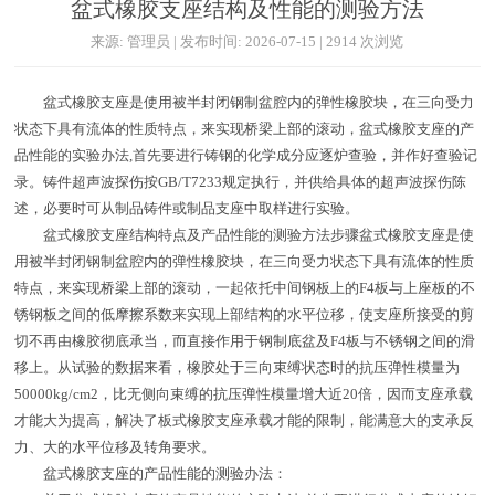
盆式橡胶支座结构及性能的测验方法
来源: 管理员 | 发布时间: 2026-07-15 | 2914 次浏览
盆式橡胶支座是使用被半封闭钢制盆腔内的弹性橡胶块，在三向受力
状态下具有流体的性质特点，来实现桥梁上部的滚动，盆式橡胶支座的产
品性能的实验办法,首先要进行铸钢的化学成分应逐炉查验，并作好查验记
录。铸件超声波探伤按GB/T7233规定执行，并供给具体的超声波探伤陈
述，必要时可从制品铸件或制品支座中取样进行实验。
盆式橡胶支座结构特点及产品性能的测验方法步骤盆式橡胶支座是使
用被半封闭钢制盆腔内的弹性橡胶块，在三向受力状态下具有流体的性质
特点，来实现桥梁上部的滚动，一起依托中间钢板上的F4板与上座板的不
锈钢板之间的低摩擦系数来实现上部结构的水平位移，使支座所接受的剪
切不再由橡胶彻底承当，而直接作用于钢制底盆及F4板与不锈钢之间的滑
移上。从试验的数据来看，橡胶处于三向束缚状态时的抗压弹性模量为
50000kg/cm2，比无侧向束缚的抗压弹性模量增大近20倍，因而支座承载
才能大为提高，解决了板式橡胶支座承载才能的限制，能满意大的支承反
力、大的水平位移及转角要求。
盆式橡胶支座的产品性能的测验办法：